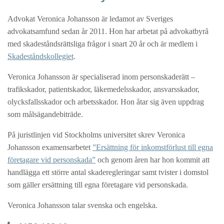
Advokat Veronica Johansson är ledamot av Sveriges
advokatsamfund sedan år 2011. Hon har arbetat på advokatbyrå
med skadeståndsrättsliga frågor i snart 20 år och är medlem i
Skadeståndskollegiet
.
Veronica Johansson är specialiserad inom personskaderätt –
trafikskador, patientskador, läkemedelsskador, ansvarsskador,
olycksfallsskador och arbetsskador. Hon åtar sig även uppdrag
som målsägandebiträde.
På juristlinjen vid Stockholms universitet skrev Veronica
Johansson examensarbetet
”Ersättning för inkomstförlust till egna
företagare vid personskada”
och genom åren har hon kommit att
handlägga ett större antal skaderegleringar samt tvister i domstol
som gäller ersättning till egna företagare vid personskada.
Veronica Johansson talar svenska och engelska.