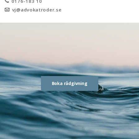
0176-183 10
vj@advokatroder.se
Boka rådgivning